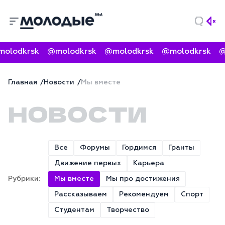
olodkrsk
@molodkrsk
@molodkrsk
@molodkrsk
@
Главная
Новости
Мы вместе
НОВОСТИ
Все
Форумы
Гордимся
Гранты
Движение первых
Карьера
Рубрики:
Мы вместе
Мы про достижения
Рассказываем
Рекомендуем
Спорт
Студентам
Творчество