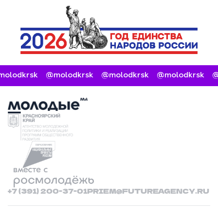
olodkrsk
@molodkrsk
@molodkrsk
@molodkrsk
@
+7 (391) 200-37-01
PRIEM@FUTUREAGENCY.RU