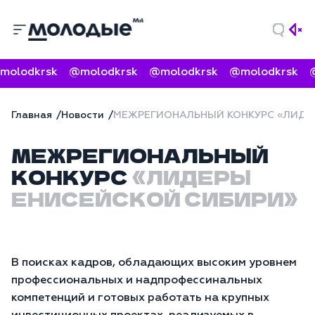
molodkrsk
@molodkrsk
@molodkrsk
@molodkrsk
@
Главная
Новости
МЕЖРЕГИОНАЛЬНЫЙ КОНКУРС «ЛИДЕ
МЕЖРЕГИОНАЛЬНЫЙ
КОНКУРС
«ЛИДЕРЫ
ЕНИСЕЙСКОЙ СИБИРИ»
В поисках кадров, обладающих высоким уровнем
профессиональных и надпрофессинальных
компетенций и готовых работать на крупных