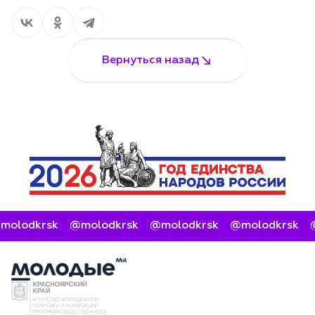
Вернуться назад
molodkrsk
@molodkrsk
@molodkrsk
@molodkrsk
@