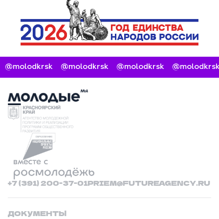
@molodkrsk
@molodkrsk
@molodkrsk
@molodkrsk
+7 (391) 200-37-01
PRIEM@FUTUREAGENCY.RU
ДОКУМЕНТЫ