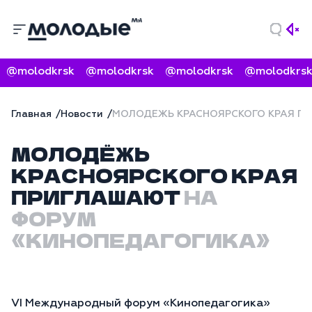
@molodkrsk
@molodkrsk
@molodkrsk
@molodkrsk
Главная
Новости
МОЛОДЁЖЬ КРАСНОЯРСКОГО КРАЯ П
МОЛОДЁЖЬ
КРАСНОЯРСКОГО КРАЯ
ПРИГЛАШАЮТ
НА
ФОРУМ
«КИНОПЕДАГОГИКА»
VI Международный форум «Кинопедагогика»