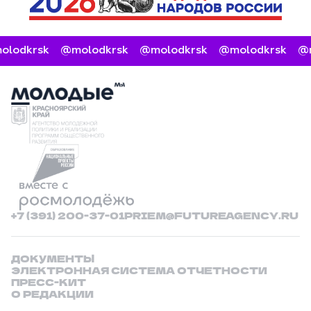
lodkrsk
@molodkrsk
@molodkrsk
@molodkrsk
@m
+7 (391) 200-37-01
PRIEM@FUTUREAGENCY.RU
ДОКУМЕНТЫ
ЭЛЕКТРОННАЯ СИСТЕМА ОТЧЕТНОСТИ
ПРЕСС-КИТ
О РЕДАКЦИИ