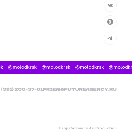
Вконтакт
Одноклас
Telegram
@molodkrsk
@molodkrsk
@molodkrsk
@molodkrsk
7 (391) 200-37-01
PRIEM@FUTUREAGENCY.RU
Разработано в Air Production