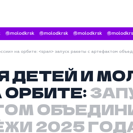
@molodkrsk
@molodkrsk
@molodkrsk
@molodkrsk
ссии» на орбите: <span> запуск ракеты с артефактом объ
Я ДЕТЕЙ И М
 ОРБИТЕ:
ЗАП
ТОМ ОБЪЕДИН
ЖИ 2025 ГОД