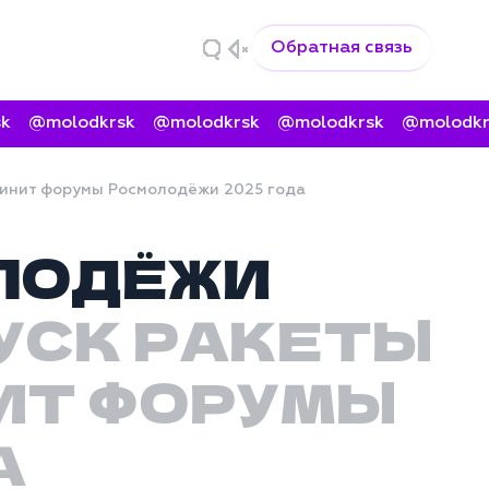
Обратная связь
@molodkrsk
@molodkrsk
@molodkrsk
@molodkrsk
единит форумы Росмолодёжи 2025 года
ОЛОДЁЖИ
УСК РАКЕТЫ
ИТ ФОРУМЫ
А