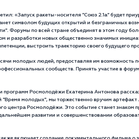
тил: «Запуск ракеты-носителя "Союз 2.1а" будет при
нет символом будущих открытий и безграничных воз
и". Форумы по всей стране объединят в этом году бол
м и разработки новых общественно значимых инициа
мпетенции, выстроить траекторию своего будущего пр
ячи молодых людей, предоставляя им возможность по
офессиональных сообществ. Принять участие в форумах
 программ Росмолодёжи Екатерина Антонова рассказа
"Время молодых", мы торжественно вручим артефакт 
о центра Росмолодёжи. Это событие станет знаком 
 дальнейшем развитии и совершенствовании образова
акже включает создание документального фильма о за