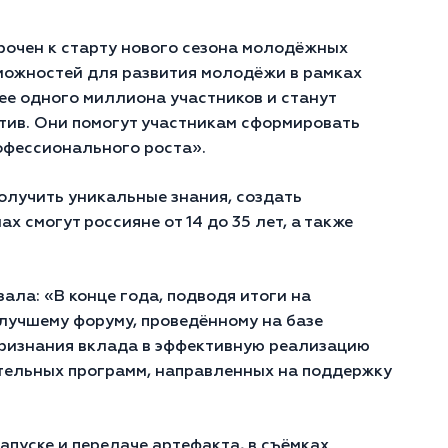
урочен к старту нового сезона молодёжных
можностей для развития молодёжи в рамках
ее одного миллиона участников и станут
тив. Они помогут участникам сформировать
офессионального роста».
лучить уникальные знания, создать
 смогут россияне от 14 до 35 лет, а также
ла: «В конце года, подводя итоги на
лучшему форуму, проведённому на базе
признания вклада в эффективную реализацию
тельных программ, направленных на поддержку
пуске и передаче артефакта, в съёмках