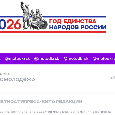
@molodkrsk
@molodkrsk
@molodkrsk
@molodkrsk
+
ЧЕТНОСТИ
ПРЕСС-КИТ
О РЕДАКЦИИ
раммы комплексного развития молодежной политики в регионах