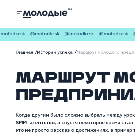
odkrsk
@molodkrsk
@molodkrsk
@molodkrsk
@mol
Главная
Истории успеха
Маршрут молодого предп
МАРШРУТ М
ПРЕДПРИН
Когда другим было сложно выбрать между уро
SMM-агентство
, а спустя некоторое время стал
это не просто рассказ о достижениях, а пример