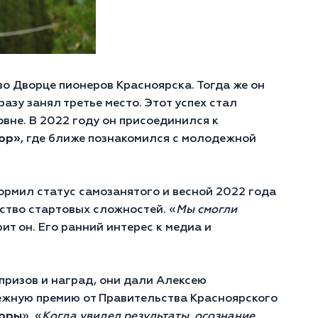
о Дворце пионеров Красноярска. Тогда же он
азу занял третье место. Этот успех стал
овне. В 2022 году он присоединился к
ор
»
, где ближе познакомился с молодежной
ормил статус самозанятого и весной 2022 года
ство стартовых сложностей. «
Мы смогли
рит он. Его ранний интерес к медиа и
призов и наград, они дали Алексею
нежную премию от Правительства Красноярского
иоры
». «
Когда увидел результаты, осознание