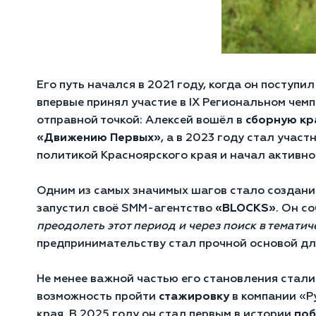
Его путь начался в 2021 году, когда он поступ
впервые принял участие в IX Региональном чем
отправной точкой: Алексей вошёл в
сборную кр
«Движению Первых»
, а в 2023 году стал уча
политикой Красноярского края и начал активно
Одним из самых значимых шагов стало создание
запустил своё SMM-агентство
«BLOCKS»
. Он с
преодолеть этот период и через поиск в тематич
предпринимательству стал прочной основой дл
Не менее важной частью его становления стал
возможность пройти
стажировку
в компании «Р
края. В 2025 году он стал первым в истории
по