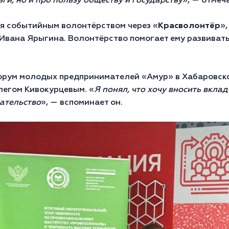
ги, но и про пользу обществу и государству
», — отмеч
ся событийным волонтёрством через «
Красволонтёр
»
Ивана Ярыгина. Волонтёрство помогает ему развиват
орум молодых предпринимателей «Амур» в Хабаровско
легом Кивокурцевым. «
Я понял, что хочу вносить вкла
ательство
», — вспоминает он.