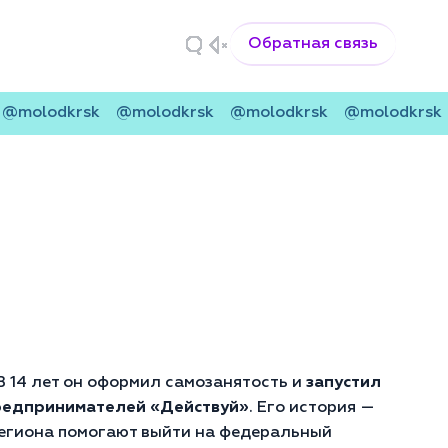
Обратная связь
lodkrsk
@molodkrsk
@molodkrsk
@molodkrsk
@m
В 14 лет он оформил самозанятость и
запустил
редпринимателей «Действуй»
. Его история —
 региона помогают выйти на федеральный