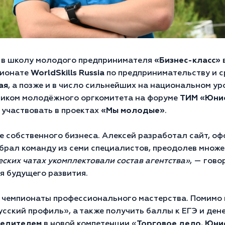
ил в школу молодого предпринимателя
«Бизнес-класс»
в
пионате
WorldSkills Russia
по предпринимательству и ср
ая
, а позже и в число сильнейших на национальном ур
стником молодёжного оргкомитета на форуме
ТИМ
«
Юни
 участвовать в проектах
«Мы молодые»
.
 собственного бизнеса. Алексей разработал сайт, оф
обрал команду из семи специалистов, преодолев множе
еских чатах укомплектовали состав агентства»
, — гово
я будущего развития.
и чемпионаты профессионального мастерства. Помимо 
усский профиль», а также получить баллы к ЕГЭ и де
бедителем
в новой компетенции «
Торговое дело. Юн