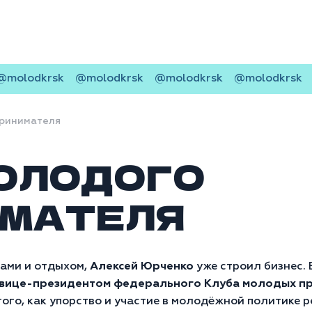
odkrsk
@molodkrsk
@molodkrsk
@molodkrsk
@mo
ринимателя
ОЛОДОГО
ИМАТЕЛЯ
ками и отдыхом,
Алексей Юрченко
уже строил бизнес. 
в
ице-президентом федерального Клуба молодых п
 того, как упорство и участие в молодёжной политике