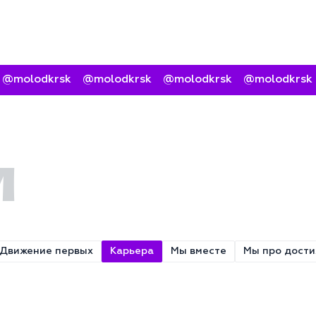
@molodkrsk
@molodkrsk
@molodkrsk
@molodkrsk
И
Движение первых
Карьера
Мы вместе
Мы про дост