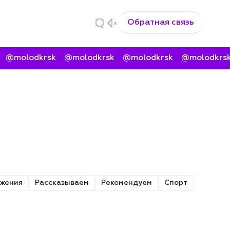
Обратная связь
@molodkrsk
@molodkrsk
@molodkrsk
@molodkrsk
ижения
Рассказываем
Рекомендуем
Спорт